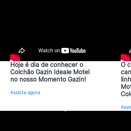
Hoje é dia de conhecer o
O c
Colchão Gazin Ideale Motel
cam
no nosso Momento Gazin!
lin
Mot
Assista agora
Col
Assi