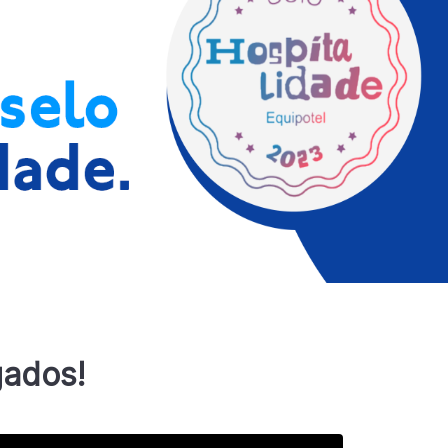
gados!