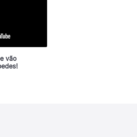
ue vão
pedes!