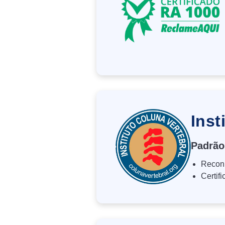
Inst
Padrão
Reconh
Certif