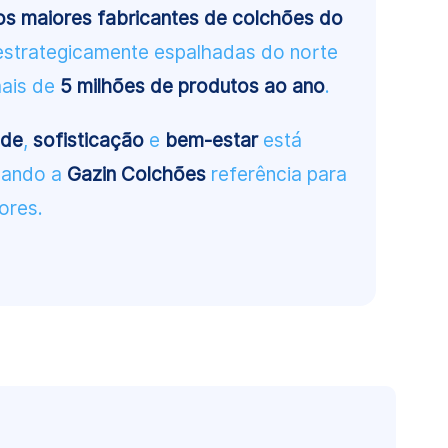
 maiores fabricantes de colchões do
 estrategicamente espalhadas do norte
mais de
5 milhões de produtos ao ano
.
ade
,
sofisticação
e
bem-estar
está
rnando a
Gazin Colchões
referência para
ores.