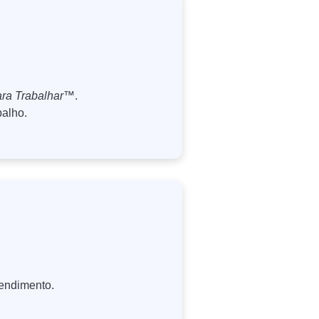
ra Trabalhar™
.
balho.
endimento.