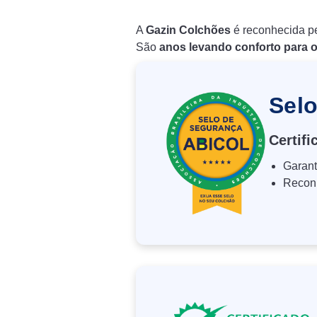
A
Gazin Colchões
é reconhecida pe
São
anos levando conforto para o
Sel
Certif
Garant
Reconh