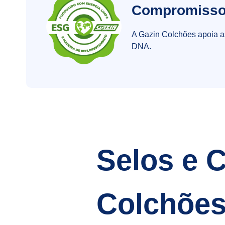
Compromisso
A Gazin Colchões apoia as
DNA.
Selos e C
Colchõe