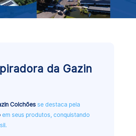
spiradora da Gazin
zin Colchões
se destaca pela
o
em seus produtos, conquistando
il.