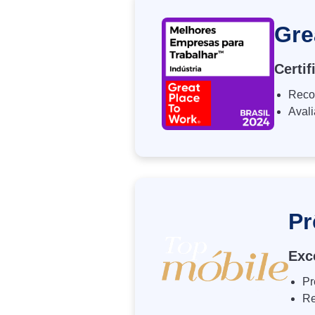
Gre
Certif
Reco
Avali
Pr
Exc
Pr
Re